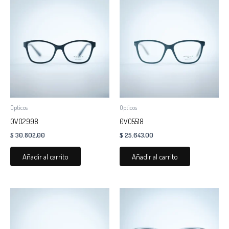
Opticos
Opticos
0VO2998
0VO5518
$
30.802,00
$
25.643,00
Añadir al carrito
Añadir al carrito