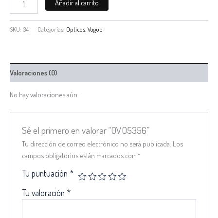
Añadir al carrito
SKU:
34
Categorías:
Opticos
,
Vogue
Valoraciones (0)
No hay valoraciones aún.
Sé el primero en valorar “0VO5356”
Tu dirección de correo electrónico no será publicada.
Los
campos obligatorios están marcados con
*
Tu puntuación
*
Tu valoración
*