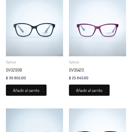
Opticos
Opticos
0VO2998
0VO5420
$
30.802,00
$
25.643,00
Añadir al carrito
Añadir al carrito