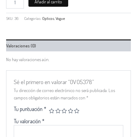
Añadir al carrito
SKU:
36
Categorías:
Opticos
,
Vogue
Valoraciones (0)
No hay valoraciones aún.
Sé el primero en valorar “0VO5378”
Tu dirección de correo electrónico no será publicada.
Los
campos obligatorios están marcados con
*
Tu puntuación
*
Tu valoración
*