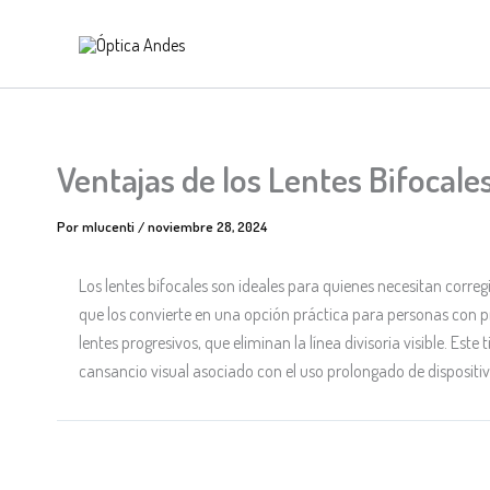
Ir
al
contenido
Ventajas de los Lentes Bifocale
Por
mlucenti
/
noviembre 28, 2024
Los lentes bifocales son ideales para quienes necesitan corregi
que los convierte en una opción práctica para personas con p
lentes progresivos, que eliminan la línea divisoria visible. Est
cansancio visual asociado con el uso prolongado de dispositiv