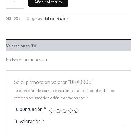
Añadir al carrito
SKU:
238
Categorías:
Opticos
,
Rayban
Valoraciones (0)
No hay valoraciones aún.
Sé el primero en valorar “0RX8903”
Tu dirección de correo electrónico no será publicada.
Los
campos obligatorios están marcados con
*
Tu puntuación
*
Tu valoración
*