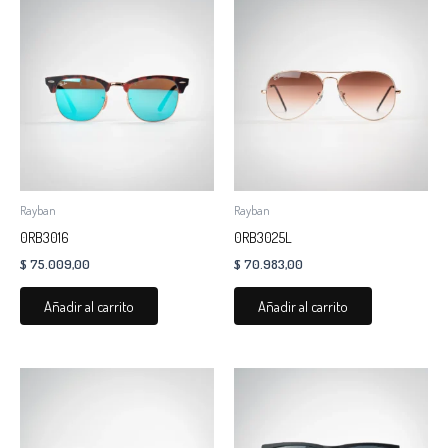
Rayban
Rayban
0RB3016
0RB3025L
$
75.009,00
$
70.983,00
Añadir al carrito
Añadir al carrito