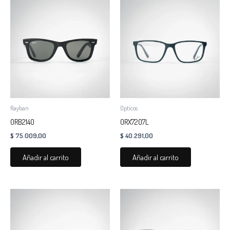
Rayban
Opticos
0RB2140
0RX7207L
$
75.009,00
$
40.291,00
Añadir al carrito
Añadir al carrito