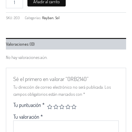
Añadir al carrito
SKU:
203
Categorías:
Rayban
,
Sol
Valoraciones (0)
No hay valoraciones aún.
Sé el primero en valorar “0RB2140”
Tu dirección de correo electrónico no será publicada.
Los
campos obligatorios están marcados con
*
Tu puntuación
*
Tu valoración
*