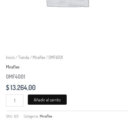
Inicio
/
Tienda
/
Miraflex
/ 0MF4001
Miraflex
0MF4001
$
13.264,00
Añadir al carrito
SKU:
123
Categoría:
Miraflex