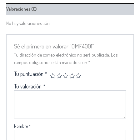
Valoraciones (0)
No hay valoraciones aún.
Sé el primero en valorar “0MF4001”
Tu dirección de correo electrónico no será publicada.
Los
campos obligatorios están marcados con
*
Tu puntuación
*
Tu valoración
*
Nombre
*