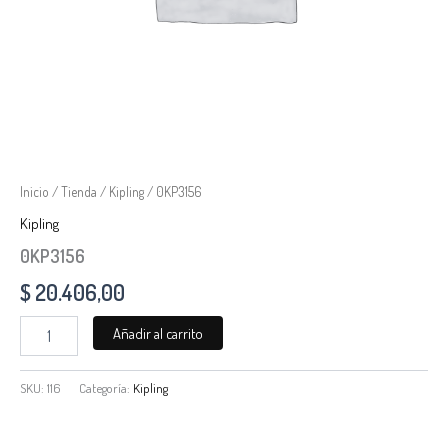
Inicio
/
Tienda
/
Kipling
/ 0KP3156
Kipling
0KP3156
$
20.406,00
Añadir al carrito
SKU:
116
Categoría:
Kipling