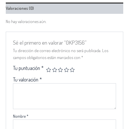
Valoraciones (0)
No hay valoraciones aún.
Sé el primero en valorar “0KP3156”
Tu dirección de correo electrónico no será publicada.
Los
campos obligatorios están marcados con
*
Tu puntuación
*
Tu valoración
*
Nombre
*