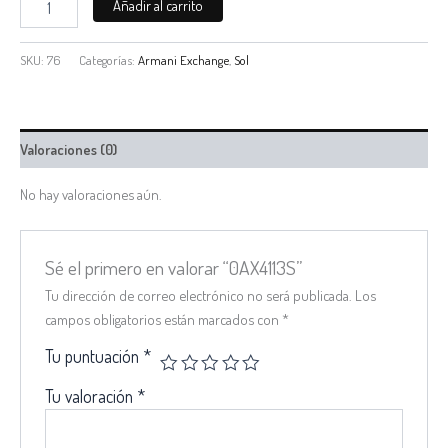
Añadir al carrito
SKU:
76
Categorías:
Armani Exchange
,
Sol
Valoraciones (0)
No hay valoraciones aún.
Sé el primero en valorar “0AX4113S”
Tu dirección de correo electrónico no será publicada.
Los
campos obligatorios están marcados con
*
Tu puntuación
*
Tu valoración
*