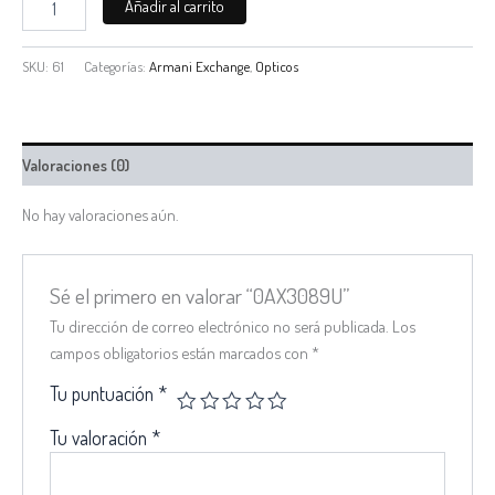
Añadir al carrito
SKU:
61
Categorías:
Armani Exchange
,
Opticos
Valoraciones (0)
No hay valoraciones aún.
Sé el primero en valorar “0AX3089U”
Tu dirección de correo electrónico no será publicada.
Los
campos obligatorios están marcados con
*
Tu puntuación
*
Tu valoración
*