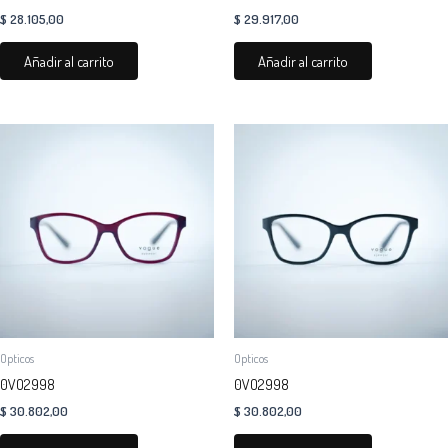
$
28.105,00
$
29.917,00
Añadir al carrito
Añadir al carrito
Opticos
Opticos
0VO2998
0VO2998
$
30.802,00
$
30.802,00