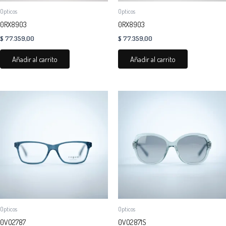
Opticos
Opticos
0RX8903
0RX8903
$
77.359,00
$
77.359,00
Añadir al carrito
Añadir al carrito
Opticos
Opticos
0VO2787
0VO2871S